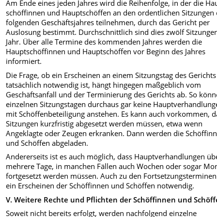
Am Ende eines jeden Jahres wird die Reihenfolge, in der die Ha
schöffinnen und Hauptschöffen an den ordentlichen Sitzungen
folgenden Geschäftsjahres teilnehmen, durch das Gericht per
Auslosung bestimmt. Durch­schnittlich sind dies zwölf Sitzunge
Jahr. Über alle Termine des kommen­den Jahres werden die
Hauptschöf­finnen und Hauptschöffen vor Beginn des Jahres
informiert.
Die Frage, ob ein Erscheinen an einem Sitzungstag des Gerichts
tatsächlich notwendig ist, hängt hingegen maß­geblich vom
Geschäftsanfall und der Terminierung des Gerichts ab. So kön
einzelnen Sitzungstagen durchaus gar keine Hauptverhand­lung
mit Schöffenbeteiligung anste­hen. Es kann auch vorkommen, d
Sitzungen kurzfristig abgesetzt werden müssen, etwa wenn
Angeklagte oder Zeugen erkranken. Dann werden die Schöffin
und Schöffen abgeladen.
Andererseits ist es auch möglich, dass Hauptverhandlungen üb
mehrere Tage, in manchen Fällen auch Wochen oder sogar Mo
fortgesetzt werden müssen. Auch zu den Fortsetzungs­terminen 
ein Erscheinen der Schöf­finnen und Schöffen notwendig.
V. Weitere Rechte und Pflichten der Schöffinnen und Schöf
Soweit nicht bereits erfolgt, werden nachfolgend einzelne