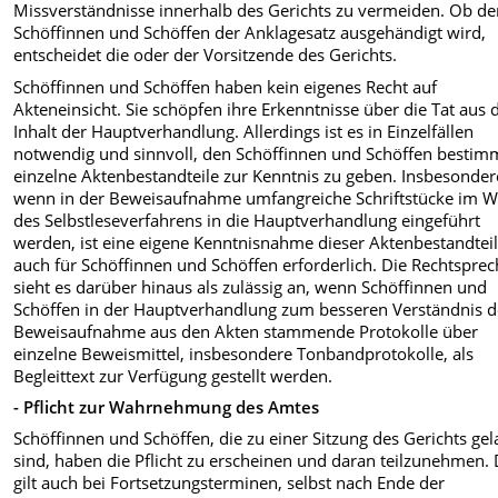
Missverständnisse inner­halb des Gerichts zu vermeiden. Ob d
Schöffinnen und Schöffen der Anklage­satz ausgehändigt wird,
entscheidet die oder der Vorsitzende des Gerichts.
Schöffinnen und Schöffen haben kein eigenes Recht auf
Akteneinsicht. Sie schöpfen ihre Erkenntnisse über die Tat aus
Inhalt der Hauptverhandlung. Allerdings ist es in Einzelfällen
notwen­dig und sinnvoll, den Schöffinnen und Schöffen bestim
einzelne Aktenbe­standteile zur Kenntnis zu geben. Ins­besonder
wenn in der Beweisaufnah­me umfangreiche Schriftstücke im 
des Selbstleseverfahrens in die Haupt­verhandlung eingeführt
werden, ist eine eigene Kenntnisnahme dieser Aktenbe­standtei
auch für Schöffinnen und Schöffen erforderlich. Die Rechtsprec
sieht es darüber hinaus als zulässig an, wenn Schöffinnen und
Schöffen in der Hauptverhandlung zum besseren Verständnis d
Beweisaufnahme aus den Akten stammende Protokolle über
einzelne Beweismittel, insbesondere Tonbandprotokolle, als
Begleittext zur Verfügung gestellt werden.
- Pflicht zur Wahrnehmung des Amtes
Schöffinnen und Schöffen, die zu einer Sitzung des Gerichts ge
sind, haben die Pflicht zu erscheinen und daran teilzunehmen. 
gilt auch bei Fortsetzungsterminen, selbst nach Ende der