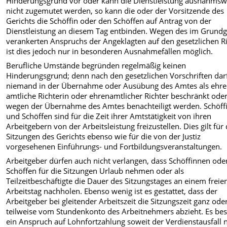
Hinderungsgrund vor oder kann die Dienstleistung ausnahmsw
nicht zugemutet werden, so kann die oder der Vorsitzende des
Gerichts die Schöffin oder den Schöffen auf Antrag von der
Dienstleistung an diesem Tag entbin­den. Wegen des im Grundg
verankerten Anspruchs der Angeklagten auf den gesetzlichen R
ist dies jedoch nur in besonderen Ausnahme­fällen möglich.
Berufliche Umstände begründen regelmäßig keinen
Hinderungsgrund; denn nach den gesetzlichen Vorschrif­ten dar
niemand in der Übernahme oder Ausübung des Amtes als ehre
amtliche Richterin oder ehrenamtlicher Richter beschränkt ode
wegen der Übernahme des Amtes benachteiligt werden. Schöff
und Schöffen sind für die Zeit ihrer Amtstätigkeit von ihren
Arbeitgebern von der Arbeitsleistung freizustellen. Dies gilt für 
Sitzungen des Gerichts ebenso wie für die von der Justiz
vorgesehenen Einführungs- und Fortbildungsveranstaltungen.
Arbeitgeber dürfen auch nicht verlan­gen, dass Schöffinnen ode
Schöffen für die Sitzungen Urlaub nehmen oder als
Teilzeitbeschäftigte die Dauer des Sitzungstages an einem freie
Arbeits­tag nachholen. Ebenso wenig ist es gestattet, dass der
Arbeitgeber bei gleitender Arbeitszeit die Sitzungszeit ganz ode
teilweise vom Stundenkonto des Arbeitnehmers abzieht. Es bes
ein Anspruch auf Lohnfortzahlung soweit der Verdienstausfall n