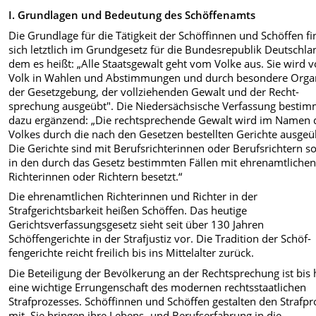
I. Grundlagen und Bedeutung des Schöffenamts
Die Grundlage für die Tätigkeit der Schöffinnen und Schöffen fi
sich letztlich im Grundgesetz für die Bundesrepublik Deutschlan
dem es heißt: „Alle Staatsgewalt geht vom Volke aus. Sie wird 
Volk in Wahlen und Abstimmungen und durch besondere Orga
der Gesetzgebung, der vollziehenden Gewalt und der Recht­
sprechung ausgeübt". Die Nieder­sächsische Verfassung bestim
dazu ergänzend: „Die rechtsprechende Gewalt wird im Namen 
Volkes durch die nach den Gesetzen bestellten Gerichte ausgeü
Die Gerichte sind mit Berufsrichterinnen oder Berufsrichtern s
in den durch das Gesetz bestimmten Fällen mit ehrenamtliche
Richterinnen oder Richtern besetzt.“
Die ehrenamtlichen Richterinnen und Richter in der
Strafgerichtsbarkeit heißen Schöffen. Das heutige
Gerichtsverfassungsgesetz sieht seit über 130 Jahren
Schöffengerichte in der Strafjustiz vor. Die Tradition der Schöf­
fengerichte reicht freilich bis ins Mittel­alter zurück.
Die Beteiligung der Bevölkerung an der Rechtsprechung ist bis
eine wichtige Errungenschaft des modernen rechtsstaatlichen
Strafprozesses. Schöf­finnen und Schöffen gestalten den Strafpr
mit. Sie bringen ihre Lebens- und Berufserfahrung in die