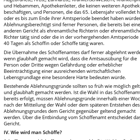
und Hebammen, Apothe­kenleiter, die keinen weiteren Apothek
beschäftigen, und Personen, die das 65. Lebensjahr vollendet 
oder es bis zum Ende ihrer Amtsperiode be­endet haben würde
Ablehnungsbe­rechtigt sind ferner Personen, die bereits bei ei
anderen Gericht als eh­renamtliche Richterin oder ehrenamt­lich
Richter tätig sind oder die in der vorhergehenden Amtsperiode
40 Tagen als Schöffin oder Schöffe tätig waren.
Die Übernahme des Schöffenamtes darf ferner abgelehnt werd
wenn glaub­haft gemacht wird, dass die Amts­ausübung für die
Person oder Dritte wegen Gefährdung oder erheblicher
Beeinträchtigung einer ausreichenden wirtschaftlichen
Lebensgrundlage eine besondere Härte bedeuten würde.
Bestehende Ablehnungsgründe sollten so früh wie möglich gel
und glaub­haft gemacht werden. Ist die Wahl in das Schöffenam
bereits erfolgt, müssen Ablehnungsgründe innerhalb einer Wo
nach der Mitteilung der Wahl oder dem späteren Entstehen des
Ablehnungsgrundes dem Gericht gegen­über geltend gemacht
werden. Über die Entbindung vom Schöffenamt entschei­det da
Gericht.
IV. Wie wird man Schöffe?