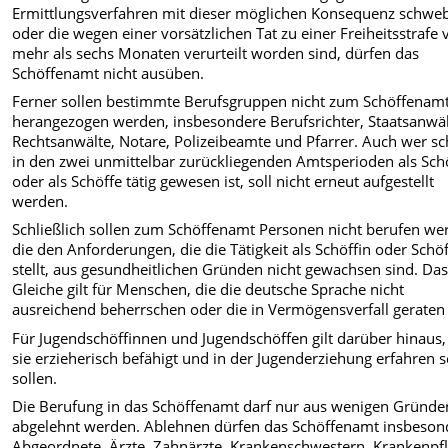
Ermittlungsverfahren mit dieser möglichen Konsequenz schwe
oder die wegen einer vorsätzlichen Tat zu einer Freiheitsstrafe
mehr als sechs Monaten verurteilt worden sind, dürfen das
Schöffenamt nicht ausüben.
‌Ferner sollen bestimmte Berufsgruppen nicht zum Schöffenam
herangezogen werden, insbesondere Berufsrichter, Staatsanwäl
Rechtsanwälte, Notare, Polizeibeamte und Pfarrer. Auch wer s
in den zwei unmittelbar zurück­liegenden Amtsperioden als Sch
oder als Schöffe tätig gewesen ist, soll nicht erneut aufgestellt
werden.
Schließlich sollen zum Schöffenamt Personen nicht berufen we
die den Anforderungen, die die Tätigkeit als Schöffin oder Schö
stellt, aus ge­sundheitlichen Gründen nicht gewach­sen sind. Da
Gleiche gilt für Menschen, die die deutsche Sprache nicht
ausreichend beherrschen oder die in Vermögensverfall geraten 
Für Jugendschöffinnen und Jugend­schöffen gilt darüber hinaus,
sie erzieherisch befähigt und in der Jugend­erziehung erfahren s
sollen.
Die Berufung in das Schöffenamt darf nur aus wenigen Gründe
abgelehnt werden. Ablehnen dürfen das Schöffen­amt insbeson
Abgeordnete, Ärzte, Zahnärzte, Krankenschwestern, Kran­kenpf