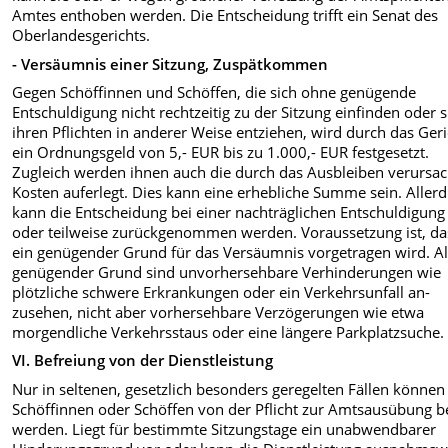
Amtes enthoben werden. Die Entscheidung trifft ein Senat des
Oberlandesgerichts.
- Versäumnis einer Sitzung, Zuspätkommen
Gegen Schöffinnen und Schöffen, die sich ohne genügende
Entschuldigung nicht rechtzeitig zu der Sitzung einfinden oder s
ihren Pflichten in anderer Weise entziehen, wird durch das Geri
ein Ordnungsgeld von 5,- EUR bis zu 1.000,- EUR festgesetzt.
Zugleich wer­den ihnen auch die durch das Ausblei­ben verursa
Kosten auferlegt. Dies kann eine erhebliche Summe sein. Allerd
kann die Entscheidung bei einer nachträglichen Entschuldigung
oder teilweise zurückgenommen werden. Voraussetzung ist, da
ein genügender Grund für das Versäumnis vorgetragen wird. A
genügender Grund sind unvorhersehbare Verhin­derungen wie
plötzliche schwere Er­krankungen oder ein Verkehrsunfall an­
zusehen, nicht aber vorhersehbare Ver­zögerungen wie etwa
morgendliche Verkehrsstaus oder eine längere Park­platzsuche.
VI. Befreiung von der Dienstleistung
Nur in seltenen, gesetzlich besonders geregelten Fällen können
Schöffinnen oder Schöffen von der Pflicht zur Amtsausübung be
werden. Liegt für bestimmte Sitzungstage ein unabwend­barer