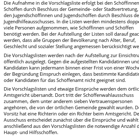
Die Aufnahme in die Vorschlagsliste erfolgt bei den Schöffinne
Schöf­fen durch Beschluss der Gemeinde- oder Stadtvertretung,
den Jugend­schöffinnen und Jugendschöffen durch Beschluss d
Jugendhilfeausschusses. In die Listen werden mindestens doppe
viele Personen aufgenommen, wie Schöffinnen und Schöffen
benötigt wer­den. Bei der Aufstellung der Listen soll darauf gea
werden, dass alle Gruppen der Bevölkerung nach Alter, Beruf,
Geschlecht und sozialer Stellung angemessen berücksichtigt w
Die Vorschlagslisten werden nach der Aufstellung zur Einsicht
öffentlich ausgelegt. Gegen die aufgestellten Kan­didatinnen un
Kandidaten kann jeder­mann binnen einer Frist von einer Woch
der Begründung Einspruch einlegen, dass bestimmte Kandidat
oder Kandidaten für das Schöffenamt nicht geeignet sind.
Die Vorschlagslisten und etwaige Einsprüche werden dem örtli
Amtsgericht übersandt. Dort tritt der Schöffenwahlausschuss
zusammen, dem unter anderem sieben Vertrauens­personen
angehören, die von der ört­lichen Gemeinde gewählt wurden. 
Vorsitz hat eine Richterin oder ein Richter beim Amtsgericht. D
Aus­schuss entscheidet zunächst über die Einsprüche und wählt
anschließend aus den Vorschlagslisten die notwendige Anzahl 
Haupt- und Hilfsschöffen.