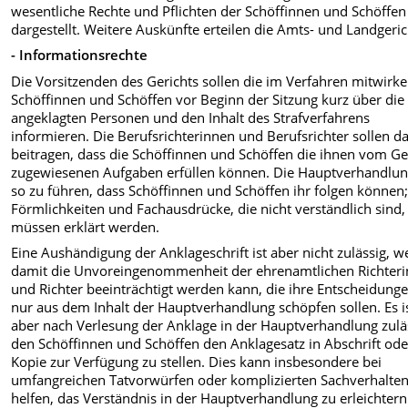
wesentliche Rechte und Pflichten der Schöffinnen und Schöffen
dargestellt. Weitere Aus­künfte erteilen die Amts- und Land­geric
- Informationsrechte
Die Vorsitzenden des Gerichts sollen die im Verfahren mitwirk
Schöffinnen und Schöffen vor Beginn der Sitzung kurz über die
angeklagten Personen und den Inhalt des Strafverfahrens
informieren. Die Berufsrichterinnen und Berufsrichter sollen d
beitragen, dass die Schöffinnen und Schöffen die ihnen vom Ge
zugewiesenen Aufgaben erfüllen können. Die Haupt­verhandlung
so zu führen, dass Schöffinnen und Schöffen ihr folgen können
Förmlichkeiten und Fachaus­drücke, die nicht verständlich sind,
müssen erklärt werden.
Eine Aushändigung der Anklageschrift ist aber nicht zulässig, we
damit die Unvoreingenommenheit der ehrenamt­lichen Richter
und Richter beein­trächtigt werden kann, die ihre Entscheidung
nur aus dem Inhalt der Hauptverhandlung schöpfen sollen. Es i
aber nach Verlesung der Anklage in der Hauptverhandlung zulä
den Schöffinnen und Schöffen den Anklage­satz in Abschrift ode
Kopie zur Verfü­gung zu stellen. Dies kann insbesondere bei
umfangreichen Tatvorwürfen oder komplizierten Sachverhalte
helfen, das Verständnis in der Hauptverhandlung zu erleichter