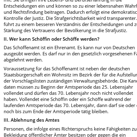
Entscheidungen ein und können so zu einer lebensnahen Wahrh
und Rechtsfindung beitragen. Dadurch erfolgt eine demokratis
Kontrolle der Justiz. Die Strafgerichtsbarkeit wird transparenter
führt zu einem besseren Verständnis der Entschei­dungen und z
Stärkung des Ver­trauens der Bevölkerung in die Straf­justiz.
II. Wer kann Schöffin oder Schöffe werden?
Das Schöffenamt ist ein Ehrenamt. Es kann nur von Deutschen
ausgeübt werden. Es darf nur in den gesetzlich vorgesehenen F
abgelehnt werden.
Voraussetzung für das Schöffenamt ist neben der deutschen
Staatsbürger­schaft ein Wohnsitz im Bezirk der für die Aufstellu
der Vorschlagslisten zustän­digen Verwaltungsbehörde. Die Kan
daten müssen zu Beginn der Amts­periode das 25. Lebensjahr
vollendet und dürfen das 70. Lebensjahr noch nicht vollendet
haben. Vollendet eine Schöffin oder ein Schöffe während der
laufenden Amtsperiode das 70. Lebens­jahr, dann darf sie oder 
noch bis zum Ende der Amtsperiode tätig bleiben.
III. Ablehnung des Amtes
Personen, die infolge eines Richter­spruchs keine Fähigkeiten zu
Beklei­dung öffentlicher Ämter besitzen oder gegen die ein