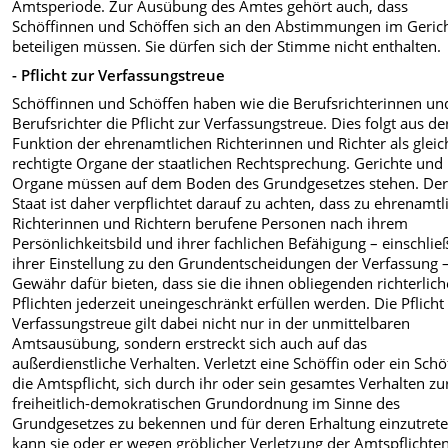
Amtsperiode. Zur Ausübung des Amtes gehört auch, dass
Schöffinnen und Schöffen sich an den Abstim­mungen im Geric
beteiligen müssen. Sie dürfen sich der Stimme nicht enthalten.
- Pflicht zur Verfassungstreue
Schöffinnen und Schöffen haben wie die Berufsrichterinnen un
Berufsrichter die Pflicht zur Verfassungstreue. Dies folgt aus de
Funktion der ehrenamtlichen Richterinnen und Richter als gleic
rechtigte Organe der staatlichen Recht­sprechung. Gerichte und 
Organe müssen auf dem Boden des Grund­gesetzes stehen. De
Staat ist daher verpflichtet darauf zu achten, dass zu ehrenamt
Richterinnen und Richtern berufene Personen nach ihrem
Persönlichkeitsbild und ihrer fachlichen Befähigung – einschlie
ihrer Einstellung zu den Grundent­scheidungen der Verfassung –
Gewähr dafür bieten, dass sie die ihnen obliegenden richterlic
Pflichten jederzeit uneingeschränkt erfüllen werden. Die Pflicht
Verfassungs­treue gilt dabei nicht nur in der unmittelbaren
Amtsausübung, sondern erstreckt sich auch auf das
außerdienstliche Verhalten. Verletzt eine Schöffin oder ein Schö
die Amtspflicht, sich durch ihr oder sein gesamtes Verhalten zu
freiheitlich-demokratischen Grundordnung im Sinne des
Grundgesetzes zu bekennen und für deren Erhaltung einzutrete
kann sie oder er wegen gröblicher Verletzung der Amtspflichte